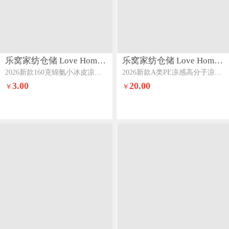
乐窝家纺仓储 Love Home LWJFCCLOVEHOME863
乐窝家纺仓储 Love Home LWJFCCLOVEHOME862
2026新款160克锦氨小冰皮凉感床笠冰丝床笠可做凉席床笠款床垫席梦思保护罩单件带枕套组合图
2026新款A类PE凉感高分子凉席凉豆豆凉席床笠款席子空调软席反面三明治透气网眼量大价优高级灰-床笠款
3.00
20.00
￥
￥