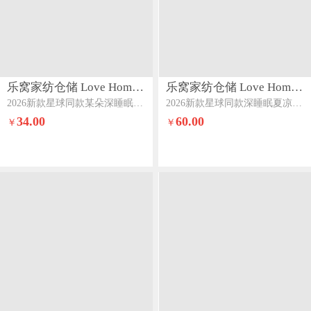
乐窝家纺仓储 Love Home LWJFCCLOVEHOME866
乐窝家纺仓储 Love Home LWJFCCLOVEHOME865
2026新款星球同款某朵深睡眠锦氨凉感小冰皮抱抱枕成人孕妇夹腿枕海马枕枕头薄荷绿
2026新款星球同款深睡眠夏凉被pro2空调被深睡夏被控温被夏天薄被子深睡蓝
34.00
60.00
￥
￥