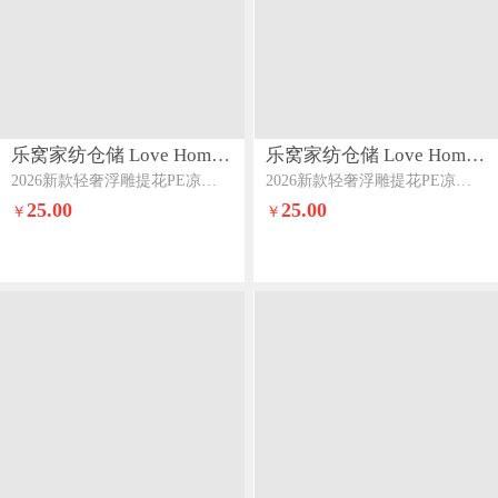
乐窝家纺仓储 Love Home LWJFCCLOVEHOME870
乐窝家纺仓储 Love Home LWJFCCLOVEHOME870
2026新款轻奢浮雕提花PE凉感高分子乙纶凉席三件套床裙款可机洗直播-雾屿系列雾屿碎花-柔粉桃
2026新款轻奢浮雕提花PE凉感高分子乙纶凉席三件套床裙款可机洗直播-雾屿系列雾屿碎花-芋泥紫
25.00
25.00
￥
￥