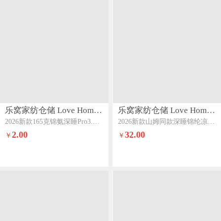
乐窝家纺仓储 Love Home LWJFCCLOVEHOME869
乐窝家纺仓储 Love Home LWJFCCLOVEHOME868
2026新款165克锦氨深睡Pro3.0小冰皮凉感床笠冰丝床笠可做凉席床笠款床垫席梦思保护罩海风兰
2026新款山姆同款深睡锦纶凉皮凉感抱枕抱抱枕孕妇枕侧睡枕外套可拆洗柠檬
2.00
32.00
￥
￥