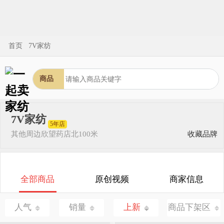
首页
7V家纺
商品
7V家纺
5年店
其他
周边欣望药店北100米
收藏品牌
全部商品
原创视频
商家信息
人气
销量
上新
商品下架区