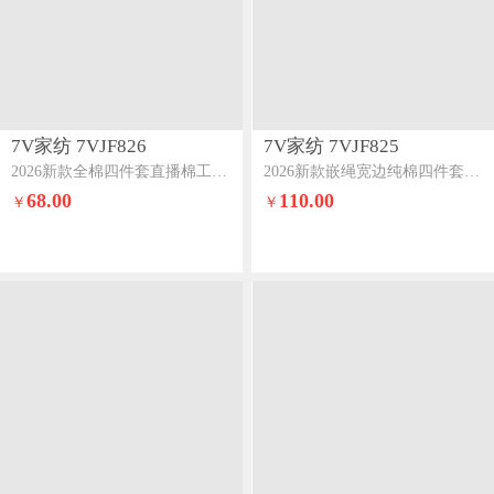
7V家纺 7VJF826
7V家纺 7VJF825
2026新款全棉四件套直播棉工艺款印花纯棉套件仙本那
2026新款嵌绳宽边纯棉四件套13376全棉小清新喷气宽幅长绒棉被套床单床笠套件倾城
68.00
110.00
￥
￥