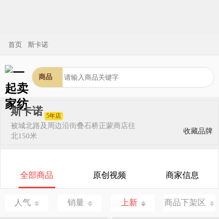
首页
斯卡诺
商品
斯卡诺
5年店
被城北路及周边
沿街叠石桥正蒙商店往
收藏品牌
北150米
全部商品
原创视频
商家信息
人气
销量
上新
商品下架区