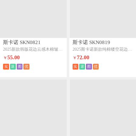
斯卡诺 SKN0821
斯卡诺 SKN0819
2025新款韩版花边云感木棉皱皱纱四件套双层纱学生三件套-豆蔻
2025斯卡诺新款纯棉镂空花边木棉皱皱纱夏被四件套夏凉被空调被-豆蔻
55.00
72.00
￥
￥
实
退
图
优
实
退
图
优