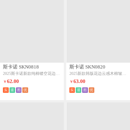
斯卡诺 SKN0818
斯卡诺 SKN0820
2025斯卡诺新款纯棉镂空花边木棉皱皱纱四件套-豆蔻
2025新款韩版花边云感木棉皱皱纱夏被夏凉被空调被夏被四件套-豆蔻
62.00
63.00
￥
￥
实
退
图
优
实
退
图
优