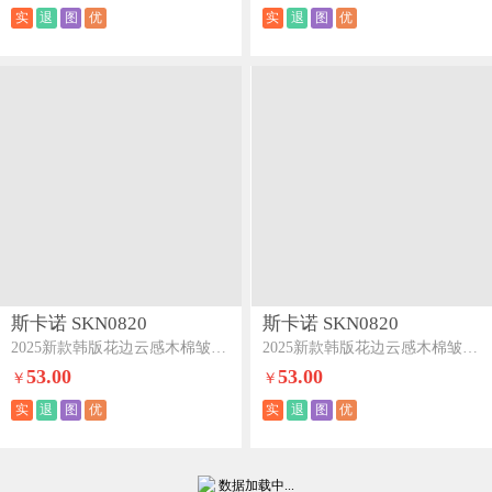
实
退
图
优
实
退
图
优
斯卡诺 SKN0820
斯卡诺 SKN0820
2025新款韩版花边云感木棉皱皱纱夏被夏凉被空调被夏被四件套-狗狗家族
2025新款韩版花边云感木棉皱皱纱夏被夏凉被空调被夏被四件套-春日小花
53.00
53.00
￥
￥
实
退
图
优
实
退
图
优
数据加载中...