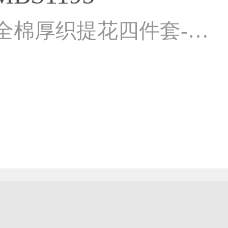
2026新款全棉厚织提花四件套-星河入梦组合叠拍