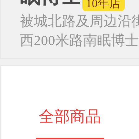
10年店
被城北路及周边
沿
西200米路南眠博
全部商品