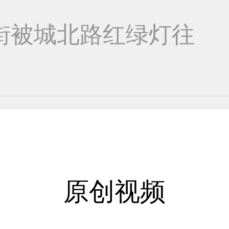
街被城北路红绿灯往
士
原创视频