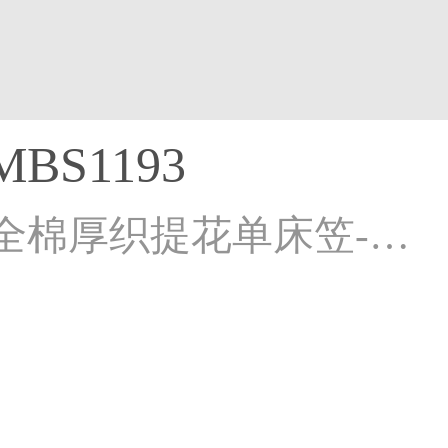
BS1193
2026新款全棉厚织提花单床笠-星河入梦床笠-星河入梦-粉