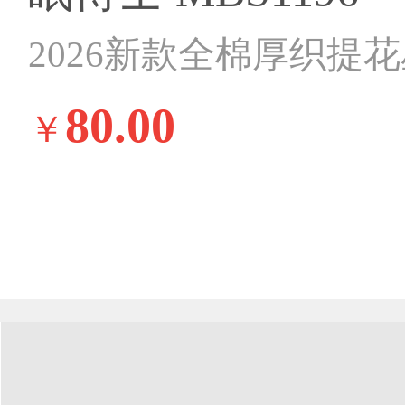
80.00
￥