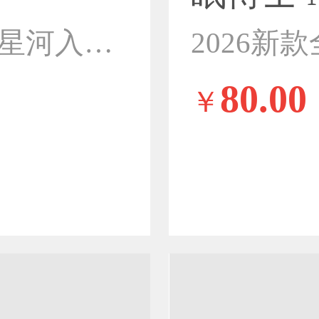
2026新款全棉厚织提花星河入梦系列四件套-套件-星河入梦-蓝
80.00
￥