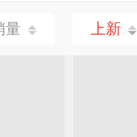
销量
上新