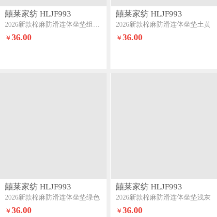
囍莱家纺 HLJF993
囍莱家纺 HLJF993
2026新款棉麻防滑连体坐垫组合图仅供展示
2026新款棉麻防滑连体坐垫土黄
36.00
36.00
￥
￥
囍莱家纺 HLJF993
囍莱家纺 HLJF993
2026新款棉麻防滑连体坐垫绿色
2026新款棉麻防滑连体坐垫浅灰
36.00
36.00
￥
￥