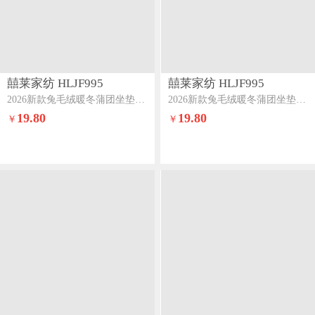
囍莱家纺 HLJF995
囍莱家纺 HLJF995
2026新款兔毛绒暖冬蒲团坐垫灰黑巧
2026新款兔毛绒暖冬蒲团坐垫拿铁棕
19.80
19.80
￥
￥