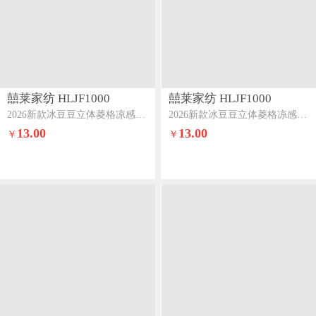
囍莱家纺 HLJF1000
囍莱家纺 HLJF1000
2026新款冰豆豆立体菱格凉感抱枕云灰冰
2026新款冰豆豆立体菱格凉感抱枕桃粉冰
13.00
13.00
￥
￥