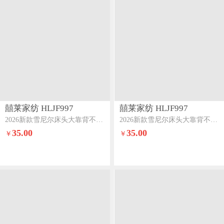
囍莱家纺 HLJF997
囍莱家纺 HLJF997
2026新款雪尼尔床头大靠背不供黄色
2026新款雪尼尔床头大靠背不供蓝灰色
35.00
35.00
￥
￥