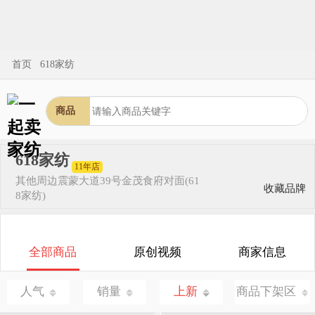
首页
618家纺
商品
618家纺
11年店
其他
周边震蒙大道39号金茂食府对面(61
收藏品牌
8家纺)
全部商品
原创视频
商家信息
人气
销量
上新
商品下架区