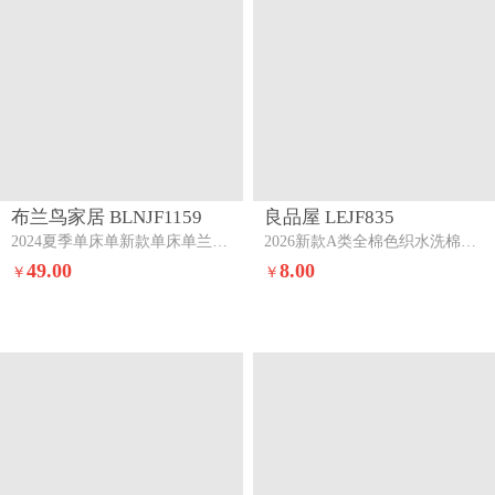
布兰鸟家居 BLNJF1159
良品屋 LEJF835
2024夏季单床单新款单床单兰精100s单床单三件套半个蜜桃
2026新款A类全棉色织水洗棉床单米小格
49.00
8.00
￥
￥