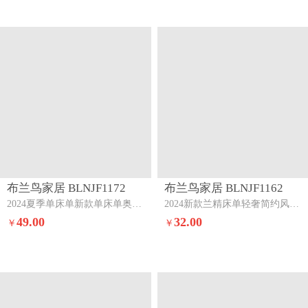
布兰鸟家居 BLNJF1172
布兰鸟家居 BLNJF1162
2024夏季单床单新款单床单奥地利兰精单床单三件套盛夏大地
2024新款兰精床单轻奢简约风纯色床单三件套流沙灰斯克
49.00
32.00
￥
￥