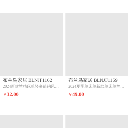
布兰鸟家居 BLNJF1162
布兰鸟家居 BLNJF1159
2024新款兰精床单轻奢简约风纯色床单三件套莫兰迪天空+白桃
2024夏季单床单新款单床单兰精100s单床单三件套极光蓝+蜜桃
32.00
49.00
￥
￥