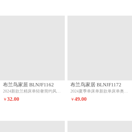
布兰鸟家居 BLNJF1162
布兰鸟家居 BLNJF1172
2024新款兰精床单轻奢简约风纯色床单三件套元气白桃+盛夏大地
2024夏季单床单新款单床单奥地利兰精单床单三件套元气白桃+盛夏大地
32.00
49.00
￥
￥