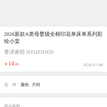
1 / 10
2026新款A类母婴级全棉印花单床单系列彩
绘小棠
青泽家纺 NTQZJF820
14
￥
.
00
2026-07-08
选 择
颜色
尺码
商品参数