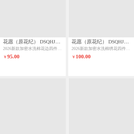
花愿（原花纪） DSQHJ915
花愿（原花纪） DSQHJ913
2026新款加密水洗棉花边四件套系列-云朵云朵-奶昔白+香槟
2026新款加密水洗棉绣花四件套系列-暗香暗香-蔷薇紫
95.00
100.00
￥
￥