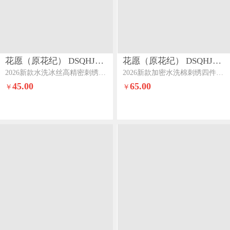
花愿（原花纪） DSQHJ908
花愿（原花纪） DSQHJ907
2026新款水洗冰丝高精密刺绣夏被四件套-爱彼爱彼-奶昔白+奶油粉
2026新款加密水洗棉刺绣四件套-米兰米兰-中灰+山灰
45.00
65.00
￥
￥