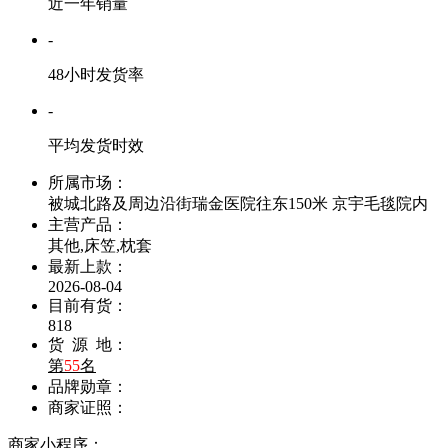
近一年销量
-
48小时发货率
-
平均发货时效
所属市场：
被城北路及周边沿街瑞金医院往东150米 京宇毛毯院内
主营产品：
其他,床笠,枕套
最新上款：
2026-08-04
目前有货：
818
货 源 地：
第
55
名
品牌勋章：
商家证照：
商家小程序：