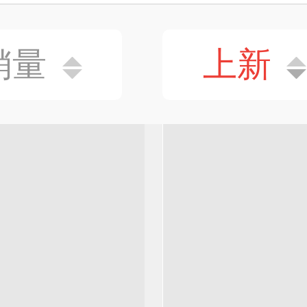
销量
上新