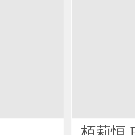
栢莉恒 B