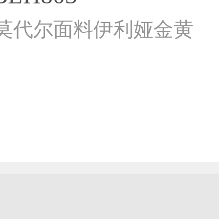
新款莫代尔面料伊利娅金黄