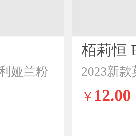
栢莉恒 B
伊利娅兰粉
12.00
￥