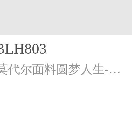
LH803
2023新款莫代尔面料圆梦人生-靓紫