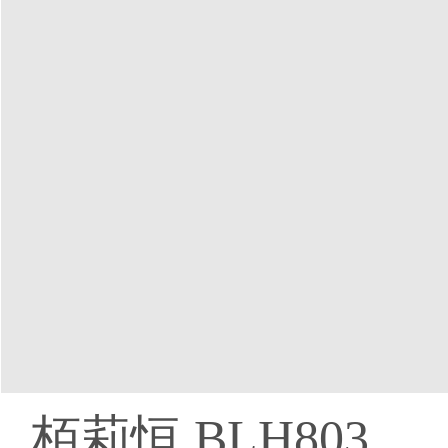
栢莉恒 BLH803