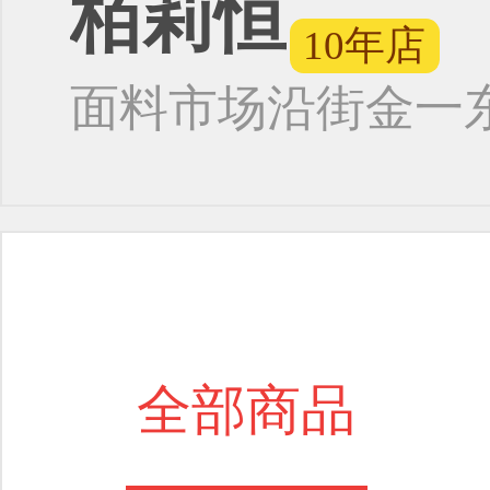
栢莉恒
10年店
面料市场
沿街金一
全部商品