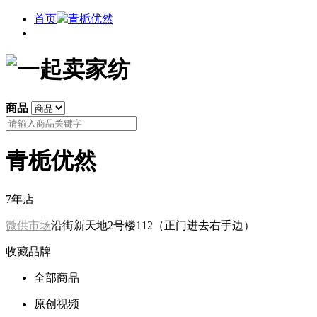
首页
青栀优然
商品
青栀优然
7年店
微供市场
沿街新天地2号楼112（正门进去右手边）
收藏品牌
全部商品
原创视频