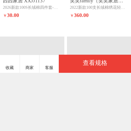
西西家居 XXJJ1137
笑笑family（笑笑家居） XXFAMILYXXJJ817
2026新款100S长绒棉四件套-小可爱小可爱-粉
2022新款100支长绒棉绣花轻奢风四件套系列--戴维象牙白
30.00
360.00
￥
￥
查看规格
收藏
商家
客服
服务说明
商品参数
宸子家纺 CZJF867
￥350.00
基本参数
实力商家
已选：
西西家居 XXJJ1109
西西家居 XXJJ1170
商品货号
CZJF867#01
一起卖家纺建议您优先选择「实力商家」，商家生
2026新款大红婚庆100支长绒棉四件套--龙凤呈祥龙凤呈祥
2026新款100S长绒棉绣花四件套--兔子花园兔子花园
产实力通过一起卖家纺认证
商品重量
3000 克（g）
颜色
30.00
30.00
￥
￥
上架时间
2021/07/21
可妮裸粉
八天包退