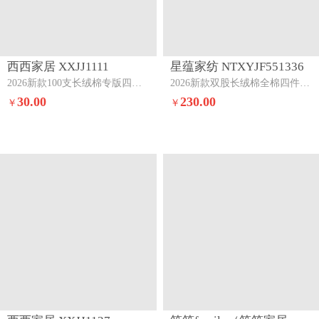
西西家居 XXJJ1111
星蕴家纺 NTXYJF551336
2026新款100支长绒棉专版四件套--蓝色海洋蓝色海洋
2026新款双股长绒棉全棉四件套+柏林柏林可可粉
30.00
230.00
￥
￥