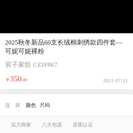
y
V
i
2025秋冬新品60支长绒棉刺绣款四件套—
d
可妮可妮裸粉
e
宸子家纺 CZJF867
o
350
￥
.
00
2021-07-21
选 择
颜色
尺码
实力商家
八天包退
原图认证