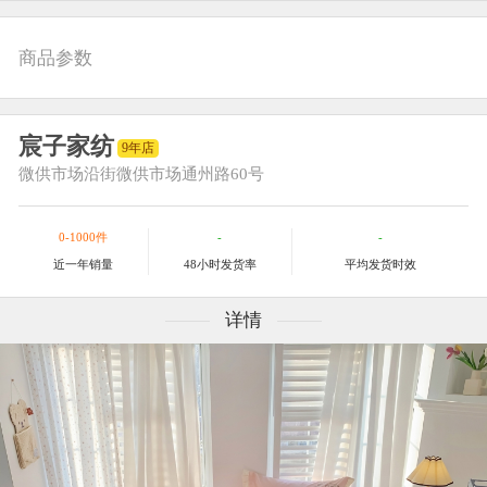
商品参数
宸子家纺
9年店
微供市场
沿街微供市场通州路60号
0-1000件
-
-
近一年销量
48小时发货率
平均发货时效
详情