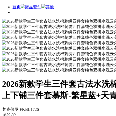
首页
床品套件
其他
2026新款学生三件套古法水
上下铺三件套慕斯-繁星蓝+天
梵克保罗 FKBL1726
￥
29
.
00