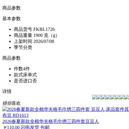
商品参数
基本参数
商品货号
FKBL1726
商品重量
1900 克（g）
上架时间
2026/07/08
季节分类
商品参数
件数
4件
款式
床单式
是否进口
否
详情
猜你
喜欢
布豆 BD1613
2026春夏新款全棉华夫格毛巾绣三四件套豆豆人
￥
110.00
闪电发货
包邮