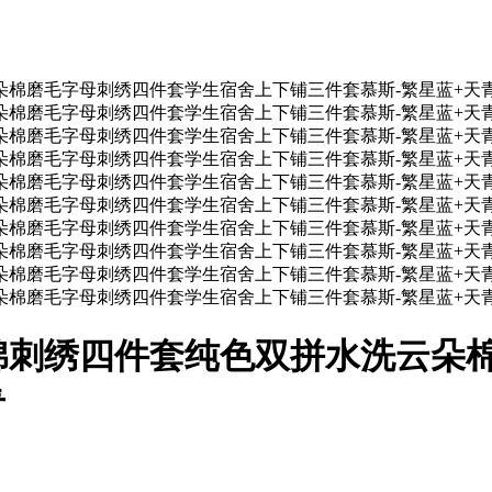
洗棉刺绣四件套纯色双拼水洗云朵
青