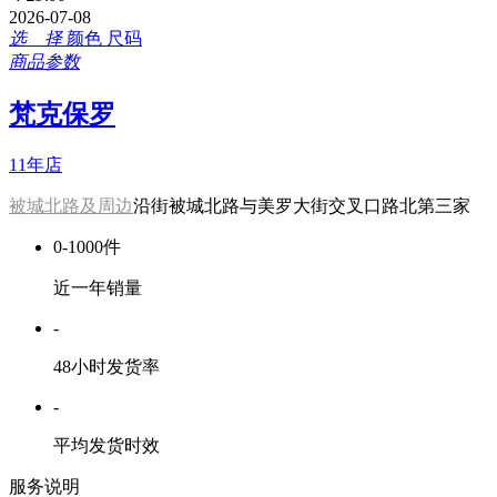
2026-07-08
选 择
颜色
尺码
商品参数
梵克保罗
11年店
被城北路及周边
沿街被城北路与美罗大街交叉口路北第三家
0-1000件
近一年销量
-
48小时发货率
-
平均发货时效
服务说明