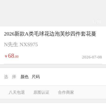
1 / 10
2026新款A类毛球花边泡芙纱四件套花蔓
N先生 NXS975
68
￥
.
00
2026-07-08
选 择
颜色
尺码
八天包退
原图认证
合作商家