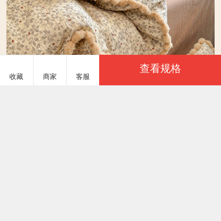
查看规格
收藏
商家
客服
服务说明
商品参数
N先生 NXS975
￥68.00
基本参数
八天包退
已选：
商品货号
NXS975#06
该商品支持8天无理由退货服务，且不受下架和换季
影响，保障买家交易安全(仅限一起卖家纺下单)
商品重量
2200 克（g）
颜色
上架时间
2026/07/08
花蔓
原图认证
季节分类
此款已通过一起卖家纺实拍原图认证，代理商正常
销售保证不会被投诉扣分！
尺码
商品参数