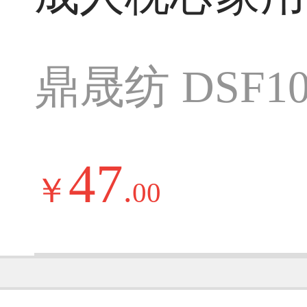
鼎晟纺 DSF10
47
￥
.
00