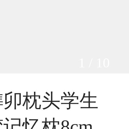
1 / 10
榫卯枕头学生
记忆枕8cm