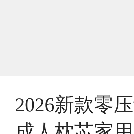
2026新款
成人枕芯家用