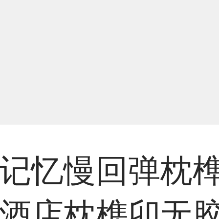
零压记忆慢回弹枕
酒店枕榫卯无胶