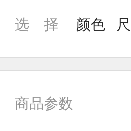
选 择
颜色
尺
商品参数