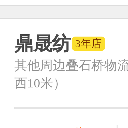
鼎晟纺
3年店
其他
周边叠石桥物流
西10米）