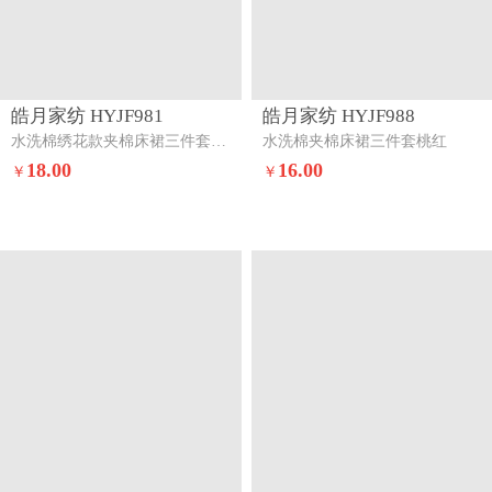
皓月家纺 HYJF981
皓月家纺 HYJF988
水洗棉绣花款夹棉床裙三件套星星月亮-米白
水洗棉夹棉床裙三件套桃红
18.00
16.00
￥
￥