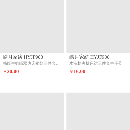
皓月家纺 HYJF983
皓月家纺 HYJF988
韩版牛奶绒双边床裙款三件套蝴蝶飞飞-米黄
水洗棉夹棉床裙三件套牛仔蓝
20.00
16.00
￥
￥