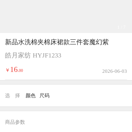
1 / 7
新品水洗棉夹棉床裙款三件套魔幻紫
皓月家纺 HYJF1233
16
￥
.
00
2026-06-03
选 择
颜色
尺码
商品参数