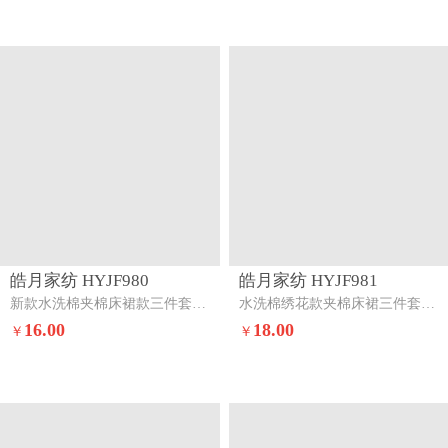
皓月家纺 HYJF980
皓月家纺 HYJF981
新款水洗棉夹棉床裙款三件套森林绿
水洗棉绣花款夹棉床裙三件套星星月亮-天空蓝
16.00
18.00
￥
￥