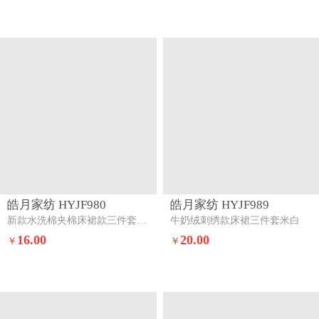
皓月家纺 HYJF980
皓月家纺 HYJF989
新款水洗棉夹棉床裙款三件套魔幻紫
牛奶绒刺绣款床裙三件套米白
16.00
20.00
￥
￥