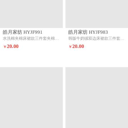
皓月家纺 HYJF991
皓月家纺 HYJF983
水洗棉夹棉床裙款三件套夹棉-花恋
韩版牛奶绒双边床裙款三件套蛋糕派对
20.00
20.00
￥
￥