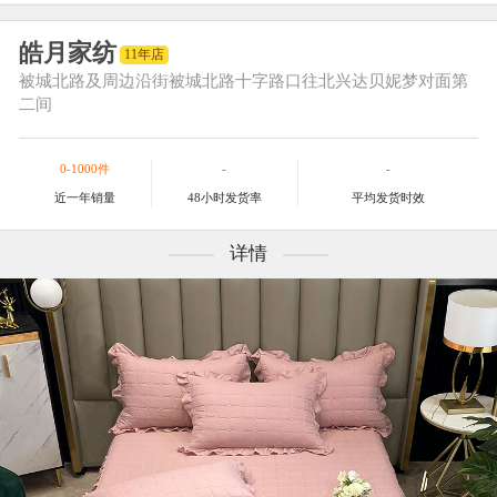
皓月家纺
11年店
被城北路及周边
沿街被城北路十字路口往北兴达贝妮梦对面第
二间
0-1000件
-
-
近一年销量
48小时发货率
平均发货时效
详情