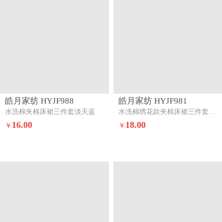
皓月家纺 HYJF988
皓月家纺 HYJF981
水洗棉夹棉床裙三件套淡天蓝
水洗棉绣花款夹棉床裙三件套星星月亮-桃粉
16.00
18.00
￥
￥