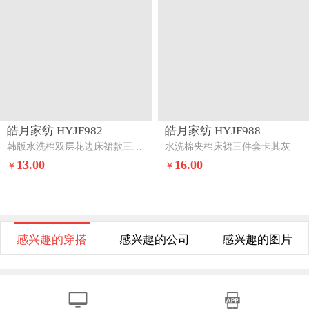
皓月家纺 HYJF982
皓月家纺 HYJF988
韩版水洗棉双层花边床裙款三件套迷你象
水洗棉夹棉床裙三件套卡其灰
13.00
16.00
￥
￥
感兴趣的穿搭
感兴趣的公司
感兴趣的图片