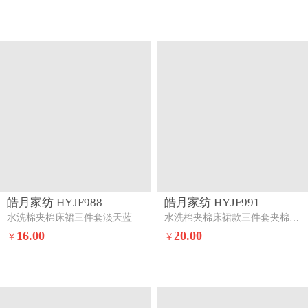
皓月家纺 HYJF988
皓月家纺 HYJF991
水洗棉夹棉床裙三件套淡天蓝
水洗棉夹棉床裙款三件套夹棉-奥斯丁
16.00
20.00
￥
￥