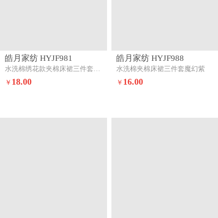
皓月家纺 HYJF981
皓月家纺 HYJF988
水洗棉绣花款夹棉床裙三件套星星月亮-浅灰
水洗棉夹棉床裙三件套魔幻紫
18.00
16.00
￥
￥