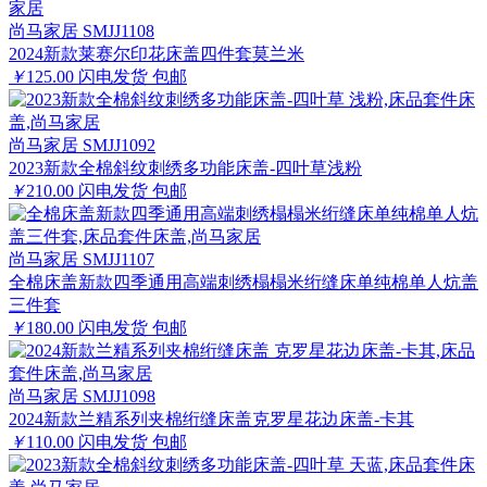
尚马家居 SMJJ1108
2024新款莱赛尔印花床盖四件套莫兰米
￥
125.00
闪电发货
包邮
尚马家居 SMJJ1092
2023新款全棉斜纹刺绣多功能床盖-四叶草浅粉
￥
210.00
闪电发货
包邮
尚马家居 SMJJ1107
全棉床盖新款四季通用高端刺绣榻榻米绗缝床单纯棉单人炕盖
三件套
￥
180.00
闪电发货
包邮
尚马家居 SMJJ1098
2024新款兰精系列夹棉绗缝床盖克罗星花边床盖-卡其
￥
110.00
闪电发货
包邮