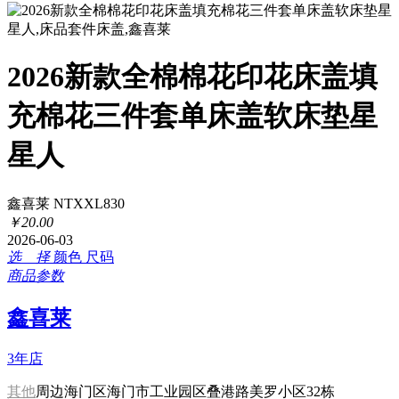
2026新款全棉棉花印花床盖填
充棉花三件套单床盖软床垫星
星人
鑫喜莱 NTXXL830
￥
20
.
00
2026-06-03
选 择
颜色
尺码
商品参数
鑫喜莱
3年店
其他
周边海门区海门市工业园区叠港路美罗小区32栋