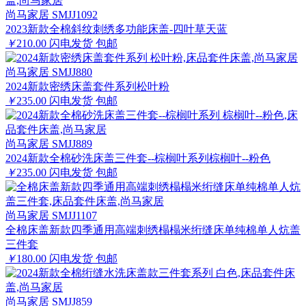
尚马家居 SMJJ1092
2023新款全棉斜纹刺绣多功能床盖-四叶草天蓝
￥
210.00
闪电发货
包邮
尚马家居 SMJJ880
2024新款密绣床盖套件系列松叶粉
￥
235.00
闪电发货
包邮
尚马家居 SMJJ889
2024新款全棉砂洗床盖三件套--棕榈叶系列棕榈叶--粉色
￥
235.00
闪电发货
包邮
尚马家居 SMJJ1107
全棉床盖新款四季通用高端刺绣榻榻米绗缝床单纯棉单人炕盖
三件套
￥
180.00
闪电发货
包邮
尚马家居 SMJJ859