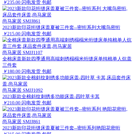
￥
235.00
闪电发货
包邮
尚马家居 SMJJ861
2023新款印花绗缝床盖夏被三件套--密绗系列大嘴鸟密绗
￥
215.00
闪电发货
包邮
尚马家居 SMJJ1107
全棉床盖新款四季通用高端刺绣榻榻米绗缝床单纯棉单人炕盖
三件套
￥
180.00
闪电发货
包邮
尚马家居 SMJJ1092
2023新款全棉斜纹刺绣多功能床盖-四叶草卡其
￥
210.00
闪电发货
包邮
尚马家居 SMJJ861
2023新款印花绗缝床盖夏被三件套--密绗系列艳阳花密绗