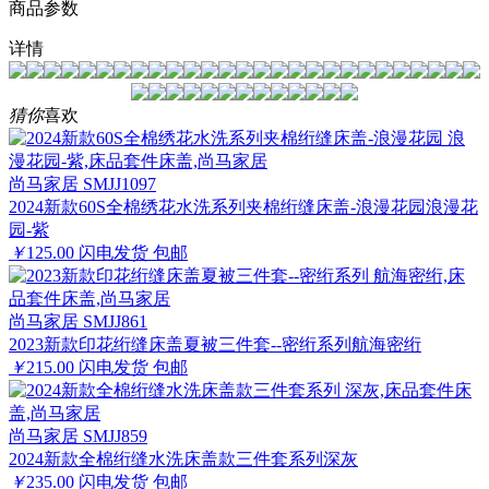
商品参数
详情
猜你
喜欢
尚马家居 SMJJ1097
2024新款60S全棉绣花水洗系列夹棉绗缝床盖-浪漫花园浪漫花
园-紫
￥
125.00
闪电发货
包邮
尚马家居 SMJJ861
2023新款印花绗缝床盖夏被三件套--密绗系列航海密绗
￥
215.00
闪电发货
包邮
尚马家居 SMJJ859
2024新款全棉绗缝水洗床盖款三件套系列深灰
￥
235.00
闪电发货
包邮