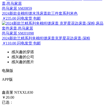
尚马家居 SMJJ859
2024新款全棉绗缝水洗床盖款三件套系列米色
￥
235.00
闪电发货
包邮
尚马家居 SMJJ1098
2024新款兰精系列夹棉绗缝床盖克罗星花边床盖-深粉
￥
110.00
闪电发货
包邮
感兴趣的穿搭
感兴趣的公司
感兴趣的图片
电脑版
APP版
鑫喜莱 NTXXL830
￥20.00
已选：