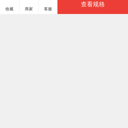
查看规格
收藏
商家
客服
服务说明
商品参数
有福家纺 NTYFJF1096
￥11.50
基本参数
已选：
商品货号
NTYFJF1096#05
商品重量
2220 克（g）
颜色
上架时间
2026/06/03
小樱桃-粉
季节分类
尺码
商品参数
50x80cm（枕巾单只）
50x80cm（枕巾一对）
120x150cm-1.48斤单被
150x200cm-2.2斤单被
200x240cm-3.7斤单被
120x150cm(被子+枕巾1只)
150x200cm(被子+枕巾2只)
200x240cm(被子+枕巾2只)