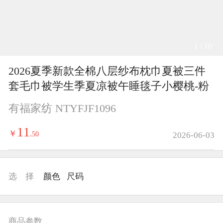
1 / 10
2026夏季新款全棉八层纱布枕巾夏被三件
套毛巾被学生季夏凉被午睡毯子小樱桃-粉
有福家纺 NTYFJF1096
11
￥
.
50
2026-06-03
选 择
颜色
尺码
商品参数