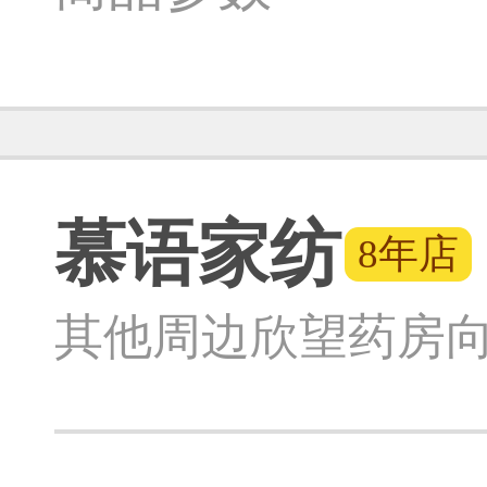
慕语家纺
8年店
其他
周边欣望药房向