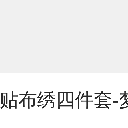
毛贴布绣四件套-