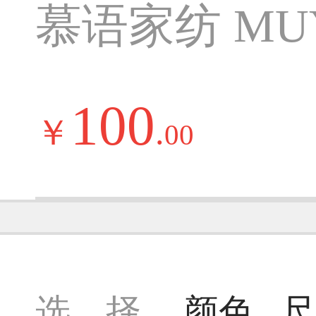
慕语家纺 MUY
100
￥
.
00
选 择
颜色
尺