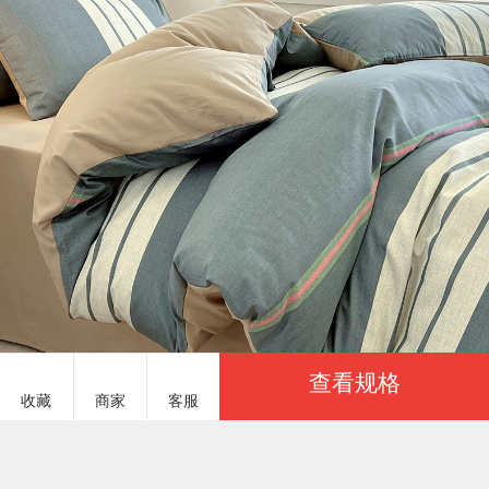
查看规格
收藏
商家
客服
服务说明
商品参数
布豆 BD1601