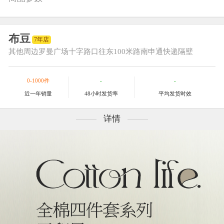
布豆
7年店
其他
周边罗曼广场十字路口往东100米路南申通快递隔壁
0-1000件
-
-
近一年销量
48小时发货率
平均发货时效
详情