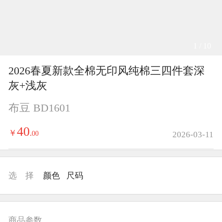
1 / 10
2026春夏新款全棉无印风纯棉三四件套深
灰+浅灰
布豆 BD1601
40
￥
.
00
2026-03-11
选 择
颜色
尺码
商品参数