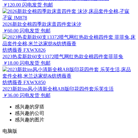
￥
120.00
闪电发货
包邮
孑寐 JM878
2026新款全棉四季款床盖四件套沫汐
￥
60.00
闪电发货
包邮
纺绣薇香 FXWX826
2023热卖新款60支13372喷气网红热款全棉四件套菲菲兔
￥
18.00
闪电发货
包邮
纺绣薇香 FXWX850
2023新款ins风小清新全棉AB版印花四件套乐芙生活
￥
36.00
闪电发货
包邮
感兴趣的穿搭
感兴趣的公司
感兴趣的图片
电脑版