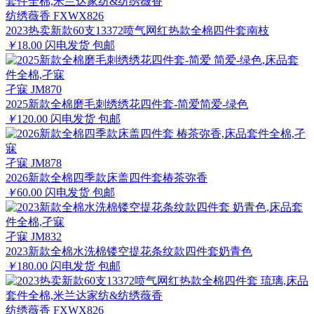
纺绣薇香 FXWX826
2023热卖新款60支13372喷气网红热款全棉四件套南枝
￥
18.00
闪电发货
包邮
孑寐 JM870
2025新款全棉磨毛刺绣绣花四件套-简爱简爱-绿色
￥
120.00
闪电发货
包邮
孑寐 JM878
2026新款全棉四季款床盖四件套椿茶弥香
￥
60.00
闪电发货
包邮
孑寐 JM832
2023新款全棉水洗棉镂空提花条纹款四件套奶青色
￥
180.00
闪电发货
包邮
纺绣薇香 FXWX826