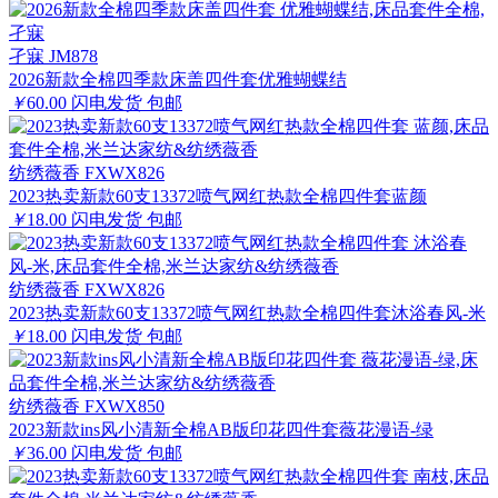
孑寐 JM878
2026新款全棉四季款床盖四件套优雅蝴蝶结
￥
60.00
闪电发货
包邮
纺绣薇香 FXWX826
2023热卖新款60支13372喷气网红热款全棉四件套蓝颜
￥
18.00
闪电发货
包邮
纺绣薇香 FXWX826
2023热卖新款60支13372喷气网红热款全棉四件套沐浴春风-米
￥
18.00
闪电发货
包邮
纺绣薇香 FXWX850
2023新款ins风小清新全棉AB版印花四件套薇花漫语-绿
￥
36.00
闪电发货
包邮