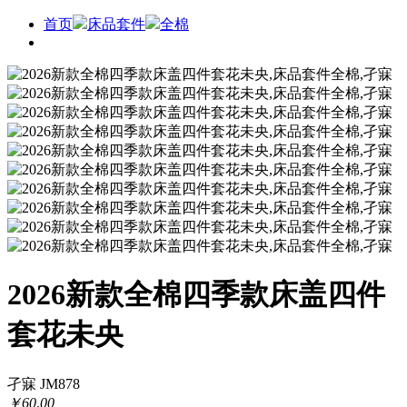
首页
床品套件
全棉
2026新款全棉四季款床盖四件
套花未央
孑寐 JM878
￥
60
.
00