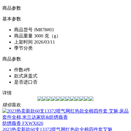
商品参数
基本参数
商品货号
JM878#03
商品重量
3000 克（g）
上架时间
2026/03/11
季节分类
商品参数
件数
4件
款式
床盖式
是否进口
否
详情
猜你
喜欢
纺绣薇香 FXWX826
2023热卖新款60支13372喷气网红热款全棉四件套艾魅