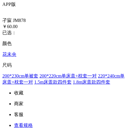
APP版
孑寐 JM878
￥60.00
已选：
颜色
花未央
尺码
200*230cm单被套
200*220cm单床盖+枕套一对
220*240cm单
床盖+枕套一对
1.5m床盖款四件套
1.8m床盖款四件套
收藏
商家
客服
查看规格