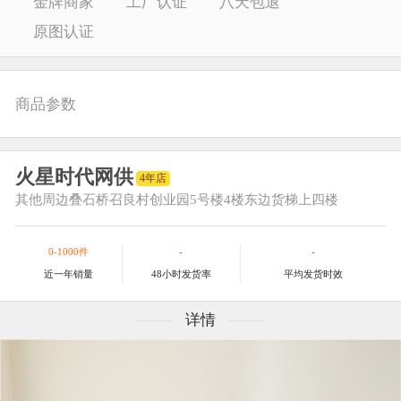
金牌商家
工厂认证
八天包退
原图认证
商品参数
火星时代网供
4年店
其他
周边叠石桥召良村创业园5号楼4楼东边货梯上四楼
0-1000件
-
-
近一年销量
48小时发货率
平均发货时效
详情