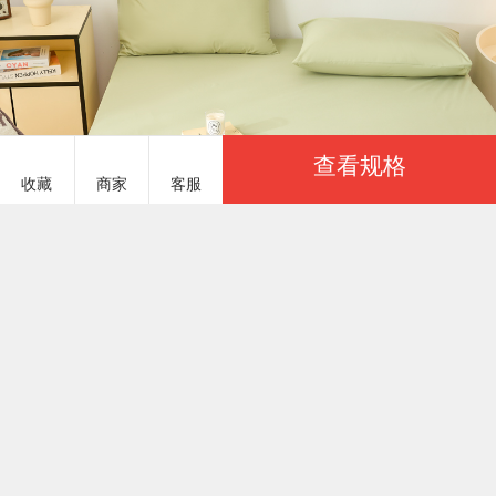
查看规格
收藏
商家
客服
服务说明
商品参数
火星时代网供 HXSDWG835
￥2.80
基本参数
金牌商家
已选：
商品货号
HXSDWG835#169
一起卖家纺建议您优先选择「金牌商家」，商家生
产实力通过一起卖家纺认证
商品重量
1000 克（g）
颜色
上架时间
2025/04/11
甜粉
工厂认证
季节分类
有实体工厂
尺码
商品参数