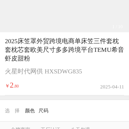
1 / 10
2025床笠罩外贸跨境电商单床笠三件套枕
套枕芯套欧美尺寸多多跨境平台TEMU希音
虾皮甜粉
火星时代网供 HXSDWG835
2
￥
.
80
2025-04-11
选 择
颜色
尺码