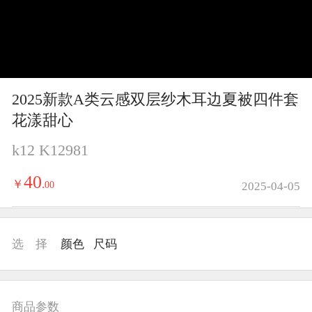
y
V
i
2025新款A类云感双层纱木耳边夏被四件套
d
花漾甜心
e
k12 K12981
o
40
￥
.
00
2025-04-05
选 择
颜色
尺码
商品参数