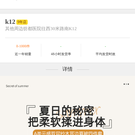
k12
9年店
其他
周边纺都医院往西30米路南K12
0-1000件
-
-
近一年销量
48小时发货率
平均发货时效
详情