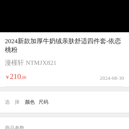
y
V
i
2024新款加厚牛奶绒亲肤舒适四件套-依恋
d
桃粉
e
漫槿轩 NTMJX821
o
210
￥
.
00
2024-08-30
选 择
颜色
尺码
商品参数