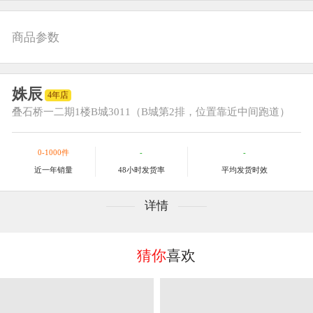
商品参数
姝辰
4年店
叠石桥一二期
1楼B城3011（B城第2排，位置靠近中间跑道）
0-1000件
-
-
近一年销量
48小时发货率
平均发货时效
详情
猜你
喜欢