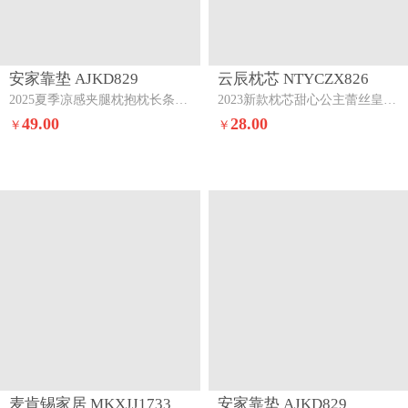
安家靠垫 AJKD829
云辰枕芯 NTYCZX826
2025夏季凉感夹腿枕抱枕长条枕孕妇枕床头靠背靠垫跨境外贸【有】春夏秋季-香草绿
2023新款枕芯甜心公主蕾丝皇冠羽丝绒枕枕头白色
49.00
28.00
￥
￥
麦肯锡家居 MKXJJ1733
安家靠垫 AJKD829