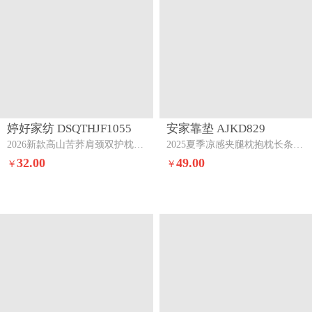
婷好家纺 DSQTHJF1055
安家靠垫 AJKD829
2026新款高山苦荞肩颈双护枕头枕芯高山苦荞肩颈双护枕
2025夏季凉感夹腿枕抱枕长条枕孕妇枕床头靠背靠垫跨境外贸【有】春夏秋季-樱花粉
32.00
49.00
￥
￥