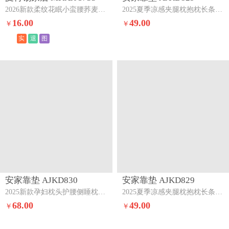
2026新款柔纹花眠小蛮腰荞麦护颈枕头枕芯绿拼灰
2025夏季凉感夹腿枕抱枕长条枕孕妇枕床头靠背靠垫跨境外贸【有】春夏秋季-香草绿
16.00
49.00
￥
￥
实
退
图
安家靠垫 AJKD830
安家靠垫 AJKD829
2025新款孕妇枕头护腰侧睡枕托腹枕侧卧糖果抱靠枕怀孕专用神器（有）调节孕妇枕-蓝色20*80cm
2025夏季凉感夹腿枕抱枕长条枕孕妇枕床头靠背靠垫跨境外贸【有】冬款-奶油黄
68.00
49.00
￥
￥