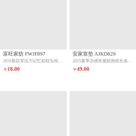
富旺家纺 FWJF897
安家靠垫 AJKD829
2026新款零压力记忆枕枕头枕芯记忆枕-灰色
2025夏季凉感夹腿枕抱枕长条枕孕妇枕床头靠背靠垫跨境外贸【有】春夏秋季-樱花粉
18.00
49.00
￥
￥