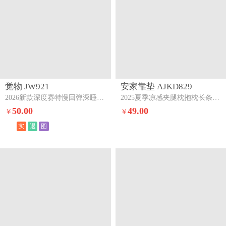
觉物 JW921
安家靠垫 AJKD829
2026新款深度赛特慢回弹深睡枕头枕芯赛特慢回弹深睡枕
2025夏季凉感夹腿枕抱枕长条枕孕妇枕床头靠背靠垫跨境外贸【有】冬款-浅灰
50.00
49.00
￥
￥
实
退
图