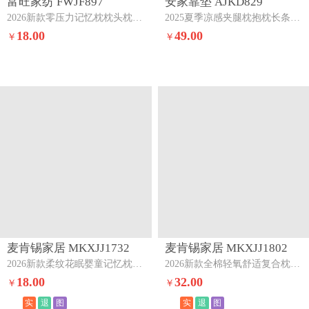
富旺家纺 FWJF897
安家靠垫 AJKD829
2026新款零压力记忆枕枕头枕芯记忆枕-蓝色
2025夏季凉感夹腿枕抱枕长条枕孕妇枕床头靠背靠垫跨境外贸【有】冬款-橘色
18.00
49.00
￥
￥
麦肯锡家居 MKXJJ1732
麦肯锡家居 MKXJJ1802
2026新款柔纹花眠婴童记忆枕头枕芯绿色
2026新款全棉轻氧舒适复合枕头枕芯一只高枕
18.00
32.00
￥
￥
实
退
图
实
退
图