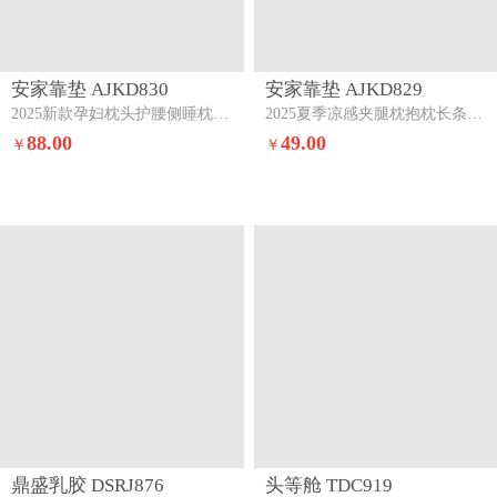
安家靠垫 AJKD830
安家靠垫 AJKD829
2025新款孕妇枕头护腰侧睡枕托腹枕侧卧糖果抱靠枕怀孕专用神器（有）调节孕妇枕-香草绿20*150cm
2025夏季凉感夹腿枕抱枕长条枕孕妇枕床头靠背靠垫跨境外贸【有】冬款-奶油黄
88.00
49.00
￥
￥
鼎盛乳胶 DSRJ876
头等舱 TDC919