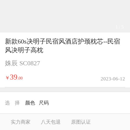
1 / 5
新款60s决明子民宿风酒店护颈枕芯--民宿
风决明子高枕
姝辰 SC0827
39
￥
.
00
2023-06-12
选 择
颜色
尺码
实力商家
八天包退
原图认证