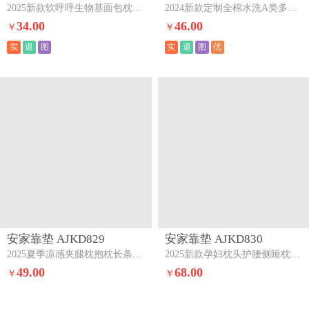
2025新款软呼呼生物基面包枕枕头枕芯蓝
2024新款定制全棉水洗A类多功能护颈大豆抗菌枕头枕芯48*74cm/只舒睡五区护颈-灰（总重约1300克）
34.00
46.00
￥
￥
实
退
图
实
退
图
优
安家靠垫 AJKD829
安家靠垫 AJKD830
2025夏季凉感夹腿枕抱枕长条枕孕妇枕床头靠背靠垫跨境外贸【有】春夏秋季-香草绿
2025新款孕妇枕头护腰侧睡枕托腹枕侧卧糖果抱靠枕怀孕专用神器（有）调节孕妇枕-香草绿20*80cm
49.00
68.00
￥
￥