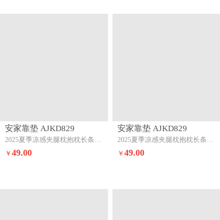
安家靠垫 AJKD829
安家靠垫 AJKD829
2025夏季凉感夹腿枕抱枕长条枕孕妇枕床头靠背靠垫跨境外贸【有】冬款-浅灰
2025夏季凉感夹腿枕抱枕长条枕孕妇枕床头靠背靠垫跨境外贸【有】春夏秋季-樱花粉
49.00
49.00
￥
￥