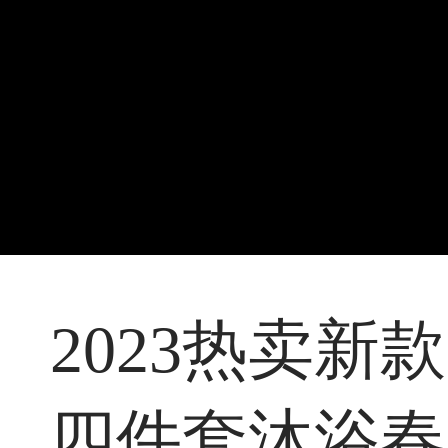
2023热卖新
四件套沐浴春