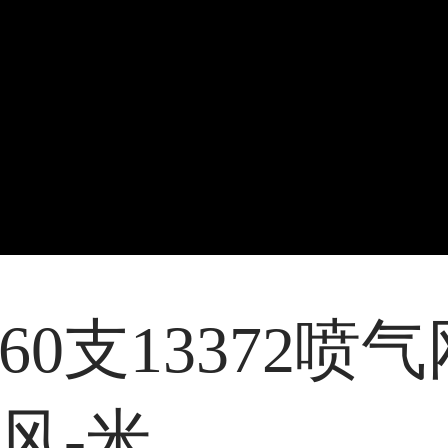
款60支13372
风-米