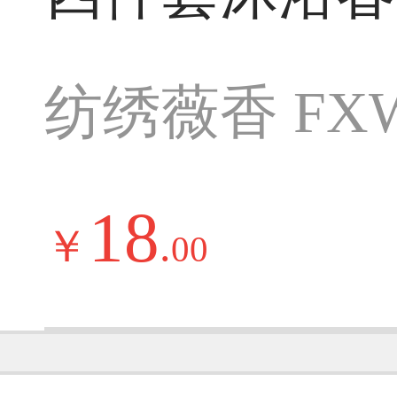
纺绣薇香 FXW
18
￥
.
00