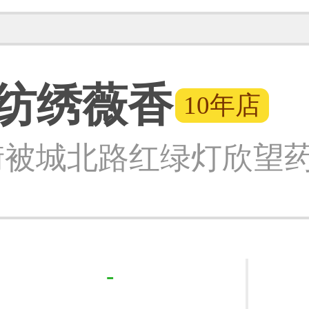
纺绣薇香
10年店
被城北路红绿灯欣望药
-