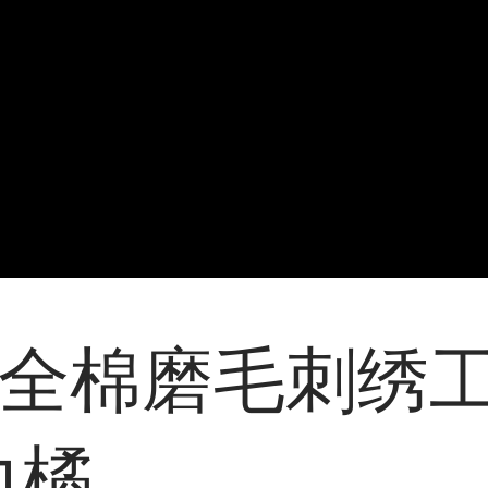
绣花全棉磨毛刺绣
力橘