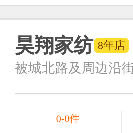
昊翔家纺
8年店
被城北路及周边
沿街
0-0件