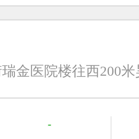
瑞金医院楼往西200
-