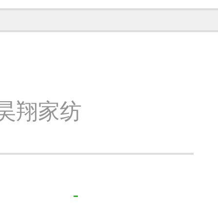
米昊翔家纺
-