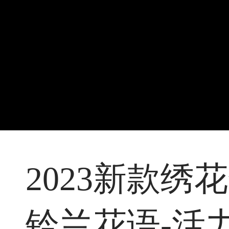
2023新款
铃兰花语-活