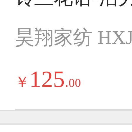
昊翔家纺 HXJ
125
￥
.
00